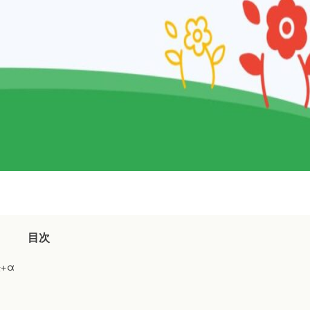
目次
+α