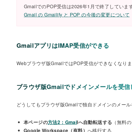
GmailでのPOP受信は2026年1月で終了していま
Gmail の Gmailify と POP の今後の変更について
GmailアプリはIMAP受信ができる
Webブラウザ版GmailではPOP受信ができなくなり
ブラウザ版Gmailでドメインメールを受信
どうしてもブラウザ版Gmailで独自ドメインのメー
本ページの
方法2：Gmai
lへ自動転送する
（無料の
Google Workspace（有料）
へ移行する