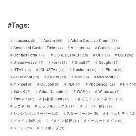
#Tags:
.htaccess
Adobe
Adobe Creative Cloud
(8)
(46)
(13)
Advanced Custom Fields
Affinger
ConoHa
(4)
(4)
(14)
Contact Form 7
CORESERVER
CPI
CSS
(9)
(10)
(14)
(36)
Dreamweaver
Font
Gmail
Google
(4)
(19)
(7)
(12)
HTML
iCLUSTA+
Illustrator
iPhone
(13)
(11)
(12)
(5)
JavaScript
jQuery
Mac
Microsoft
(19)
(13)
(16)
(5)
mixhost
Outlook
PDF
Photoshop
PHP
(6)
(5)
(4)
(19)
(4
SuiteX
Value Domain
WAF
Windows
(7)
(4)
(4)
(6)
Xserver
お名前.com
さくらインターネット
(42)
(12)
(13)
カゴヤ
カラフルボックス
サーバー移行
(6)
(14)
(12)
シンレンタルサーバー
スターサーバー
セキュリティ
(10)
(5)
(11)
ドメイン無料
ドメイン移管
ムームードメイン
(9)
(11)
(5)
メール
ロリポップ
(20)
(9)