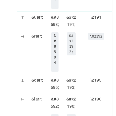
;
↑
&uarr;
&#8
&#x2
\2191
593;
191;
→
&rarr;
&
&#
\02192
#
x2
8
19
5
2;
9
4
;
↓
&darr;
&#8
&#x2
\2193
595;
193;
←
&larr;
&#8
&#x2
\2190
592;
190;