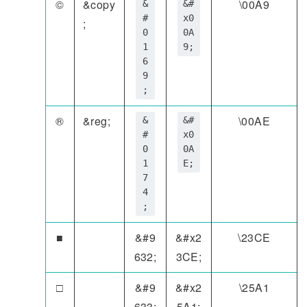
©
&copy
\00A9
&
&#
#
x0
;
0
0A
1
9;
6
9
;
®
&reg;
\00AE
&
&#
#
x0
0
0A
1
E;
7
4
;
■
&#9
&#x2
\23CE
632;
3CE;
□
&#9
&#x2
\25A1
633;
5A1;