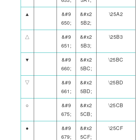
▲
&#9
&#x2
\25A2
650;
5B2;
△
&#9
&#x2
\25B3
651;
5B3;
▼
&#9
&#x2
\25BC
660;
5BC;
▽
&#9
&#x2
\25BD
661;
5BD;
○
&#9
&#x2
\25CB
675;
5CB;
●
&#9
&#x2
\25CF
679;
5CF;