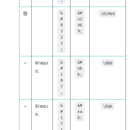
;
⑩
&
&#
\02469
#
x2
9
46
3
9;
2
1
;
»
&raqu
&
&#
\0bb
#
xb
o;
1
b;
8
7
;
«
&laqu
&
&#
\0ab
#
xa
o;
1
b;
7
1