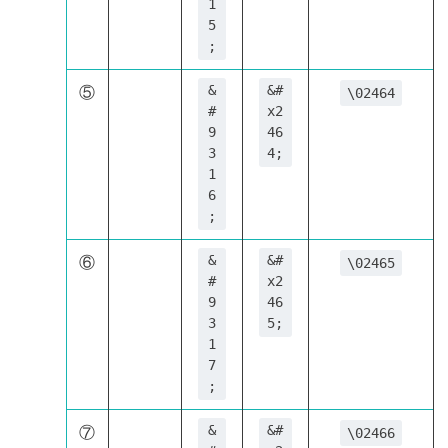
1
5
;
⑤
&
&#
\02464
#
x2
9
46
3
4;
1
6
;
⑥
&
&#
\02465
#
x2
9
46
3
5;
1
7
;
⑦
&
&#
\02466