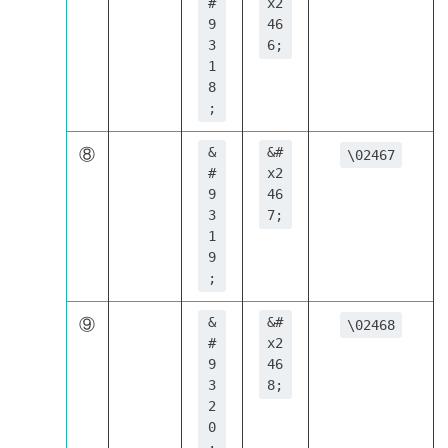
#
x2
9
46
3
6;
1
8
;
⑧
&
&#
\02467
#
x2
9
46
3
7;
1
9
;
⑨
&
&#
\02468
#
x2
9
46
3
8;
2
0