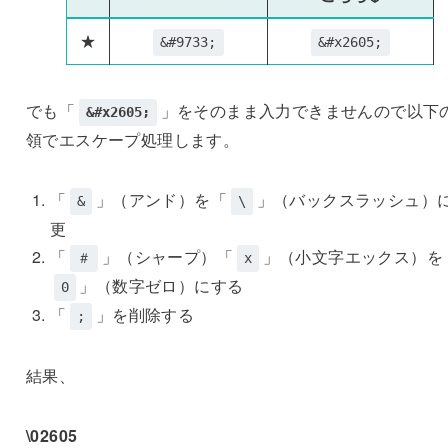
★
&#9733;
&#x2605;
でも「
」をそのまま入力できませんので以下
&#x2605;
領でエスケープ処理します。
「
」（アンド）を「
」（バックスラッシュ）
&
\
更
「
」（シャープ）「
」（小文字エックス）を
＃
x
」（数字ゼロ）にする
0
「
」を削除する
;
結果、
\02605