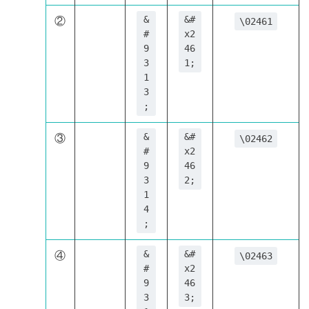
②
&
&#
\02461
#
x2
9
46
3
1;
1
3
;
③
&
&#
\02462
#
x2
9
46
3
2;
1
4
;
④
&
&#
\02463
#
x2
9
46
3
3;