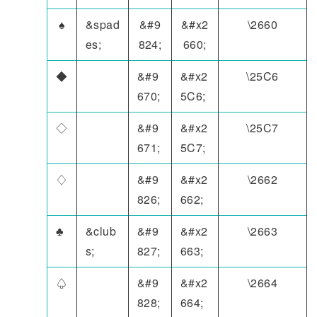
♠
&spad
&#9
&#x2
\2660
es;
824;
660;
◆
&#9
&#x2
\25C6
670;
5C6;
◇
&#9
&#x2
\25C7
671;
5C7;
♢
&#9
&#x2
\2662
826;
662;
♣
&club
&#9
&#x2
\2663
s;
827;
663;
♤
&#9
&#x2
\2664
828;
664;