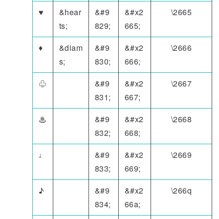
♥
&hear
&#9
&#x2
\2665
ts;
829;
665;
♦
&diam
&#9
&#x2
\2666
s;
830;
666;
♧
&#9
&#x2
\2667
831;
667;
♨
&#9
&#x2
\2668
832;
668;
♩
&#9
&#x2
\2669
833;
669;
♪
&#9
&#x2
\266q
834;
66a;