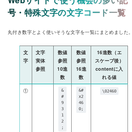
号・特殊文字の文字コード一覧
丸付き数字とよく使いそうな文字を一覧にまとめました
文
文字
数値
数値
16進数（エ
字
実体
参照
参照
スケープ後）
参照
10進
16進
contentに入
数
数
れる値
①
&
&#
\02460
#
x2
9
46
3
0;
1
2
;