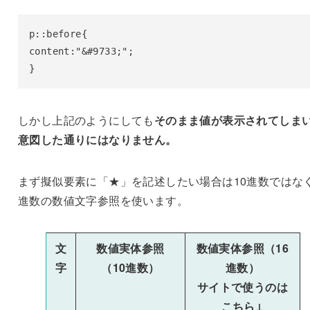
p::before{

content:"&#9733;";

}
しかし上記のようにしても
そのまま値が表示されてしま
意図した通りにはなりません。
まず擬似要素に「★」を記述したい場合は10進数ではなく
進数の数値文字参照を使います。
文
数値実体参照
数値実体参照（16
字
（10進数）
進数）
サイトで使うのは
こちら↓