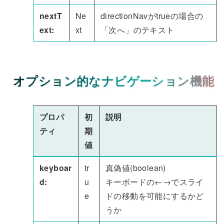
nextT
Ne
directionNavがtrueの場合の
ext:
xt
「次へ」のテキスト
オプション的なナビゲーション機能
プロパ
初
説明
ティ
期
値
keyboar
tr
真偽値(boolean)
d:
u
キーボードの←→でスライ
e
ドの移動を可能にするかど
うか