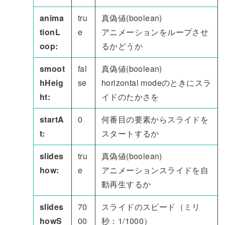
anima
tru
真偽値(boolean)
tionL
e
アニメーションをループさせ
oop:
るかどうか
smoot
fal
真偽値(boolean)
hHeig
se
horizontal modeのときにスラ
ht:
イドのたかさを
startA
0
何番目の要素からスライドを
t:
スタートするか
slides
tru
真偽値(boolean)
how:
e
アニメーションスライドを自
動再生するか
slides
70
スライドのスピード（ミリ
howS
00
秒：1/1000）