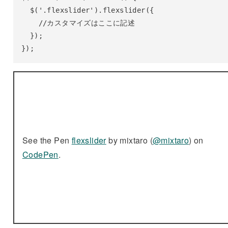
  $('.flexslider').flexslider({

    //カスタマイズはここに記述

  });

});
See the Pen
flexslider
by mixtaro (
@mixtaro
) on
CodePen
.