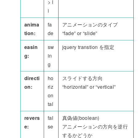
> l
i
anima
fa
アニメーションのタイプ
tion:
de
“fade” or “slide”
easin
sw
jquery transtion を指定
g:
in
g
directi
ho
スライドする方向
on:
riz
“horizontal” or “vertical”
on
tal
revers
fal
真偽値(boolean)
e:
se
アニメーションの方向を逆行
するかどうか