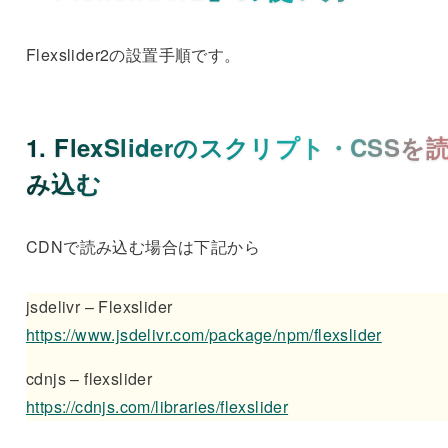
Flexslider2の設置手順です。
1. FlexSliderのスクリプト・CSSを
み込む
CDNで読み込む場合は下記から
jsdelivr – Flexslider
https://www.jsdelivr.com/package/npm/flexslider
cdnjs – flexslider
https://cdnjs.com/libraries/flexslider