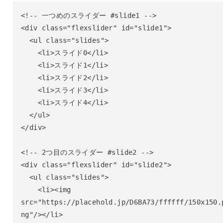
<!-- 一つめのスライダー #slide1 -->

<div class="flexslider" id="slide1">

  <ul class="slides">

    <li>スライド0</li>

    <li>スライド1</li>

    <li>スライド2</li>

    <li>スライド3</li>

    <li>スライド4</li>

  </ul>

</div>

<!-- 2つ目のスライダー #slide2 -->

<div class="flexslider" id="slide2">

  <ul class="slides">

    <li><img 
src="https://placehold.jp/D6BA73/ffffff/150x150.
ng"/></li>
