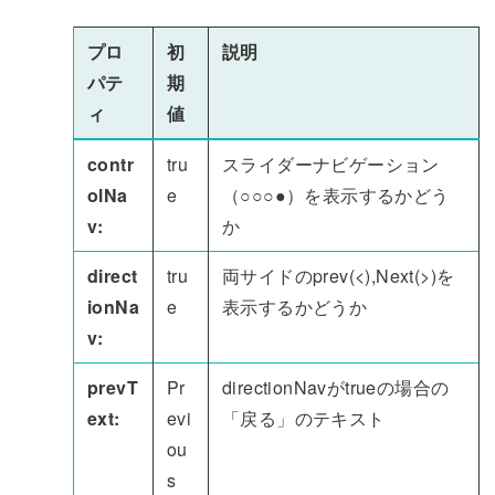
プロ
初
説明
パテ
期
ィ
値
contr
tru
スライダーナビゲーション
olNa
e
（○○○●）を表示するかどう
v:
か
direct
tru
両サイドのprev(<),Next(>)を
ionNa
e
表示するかどうか
v:
prevT
Pr
directionNavがtrueの場合の
ext:
evi
「戻る」のテキスト
ou
s