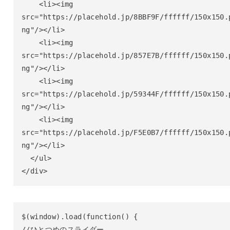
    <li><img 
src="https://placehold.jp/8BBF9F/ffffff/150x150.
ng"/></li>

    <li><img 
src="https://placehold.jp/857E7B/ffffff/150x150.
ng"/></li>

    <li><img 
src="https://placehold.jp/59344F/ffffff/150x150.
ng"/></li>

    <li><img 
src="https://placehold.jp/F5E0B7/ffffff/150x150.
ng"/></li>

  </ul>

</div>
$(window).load(function() {

//ひとつめのスライダー
