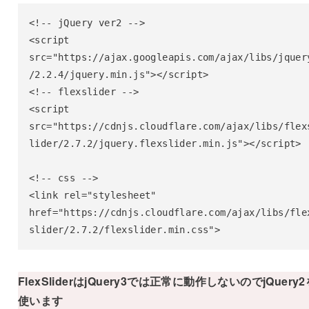
<!-- jQuery ver2 -->

<script 
src="https://ajax.googleapis.com/ajax/libs/jquer
/2.2.4/jquery.min.js"></script>

<!-- flexslider -->

<script 
src="https://cdnjs.cloudflare.com/ajax/libs/flex
lider/2.7.2/jquery.flexslider.min.js"></script>

<!-- css -->

<link rel="stylesheet" 
href="https://cdnjs.cloudflare.com/ajax/libs/fle
slider/2.7.2/flexslider.min.css">
FlexSliderはjQuery3では正常に動作しないのでjQuery2
使います