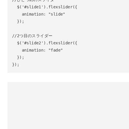
  $('#slide1').flexslider({

    animation: "slide"

  });

//2つ目のスライダー

  $('#slide2').flexslider({

    animation: "fade"

  });

});