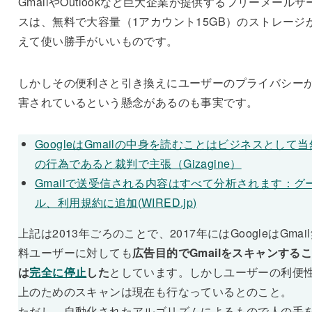
GmailやOutlookなど巨大企業が提供するフリーメールサ
スは、無料で大容量（1アカウント15GB）のストレージ
えて使い勝手がいいものです。
しかしその便利さと引き換えにユーザーのプライバシー
害されているという懸念があるのも事実です。
GoogleはGmailの中身を読むことはビジネスとして当
の行為であると裁判で主張（Gizagine）
Gmailで送受信される内容はすべて分析されます：グ
ル、利用規約に追加(WIRED.jp)
上記は2013年ごろのことで、2017年にはGoogleはGmai
料ユーザーに対しても
広告目的でGmailをスキャンする
は
完全に停止
した
としています。しかしユーザーの利便
上のためのスキャンは現在も行なっているとのこと。
ただし、自動化されたアルゴリズムによるもので人の手