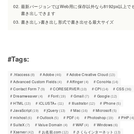
最新バージョンではWeb用に保存以外なら8192px以上で
書き出しできます
書き出し>書き出し形式で書き出せる最大サイズ
#Tags:
.htaccess
Adobe
Adobe Creative Cloud
(8)
(46)
(13)
Advanced Custom Fields
Affinger
ConoHa
(4)
(4)
(14)
Contact Form 7
CORESERVER
CPI
CSS
(9)
(10)
(14)
(36)
Dreamweaver
Font
Gmail
Google
(4)
(19)
(7)
(12)
HTML
iCLUSTA+
Illustrator
iPhone
(13)
(11)
(12)
(5)
JavaScript
jQuery
Mac
Microsoft
(19)
(13)
(16)
(5)
mixhost
Outlook
PDF
Photoshop
PHP
(6)
(5)
(4)
(19)
(4
SuiteX
Value Domain
WAF
Windows
(7)
(4)
(4)
(6)
Xserver
お名前.com
さくらインターネット
(42)
(12)
(13)