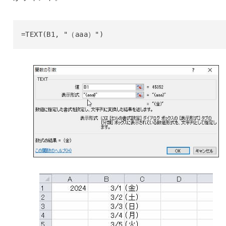
=TEXT(B1, "（aaa）")