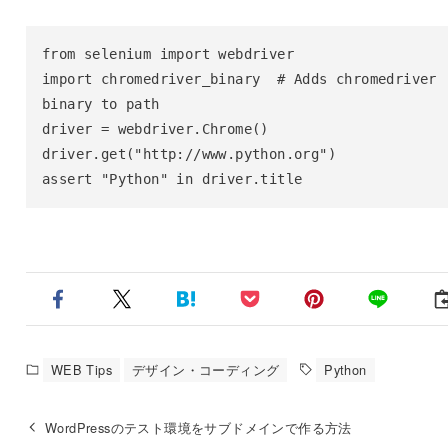
from selenium import webdriver

import chromedriver_binary  # Adds chromedriver 
binary to path

driver = webdriver.Chrome()

driver.get("http://www.python.org")

assert "Python" in driver.title
WEB Tips
デザイン・コーディング
Python
WordPressのテスト環境をサブドメインで作る方法