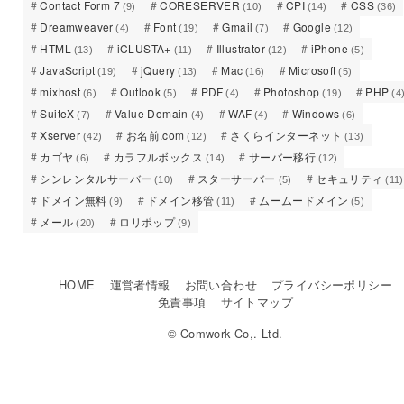
Contact Form 7
CORESERVER
CPI
CSS
(9)
(10)
(14)
(36)
Dreamweaver
Font
Gmail
Google
(4)
(19)
(7)
(12)
HTML
iCLUSTA+
Illustrator
iPhone
(13)
(11)
(12)
(5)
JavaScript
jQuery
Mac
Microsoft
(19)
(13)
(16)
(5)
mixhost
Outlook
PDF
Photoshop
PHP
(6)
(5)
(4)
(19)
(4
SuiteX
Value Domain
WAF
Windows
(7)
(4)
(4)
(6)
Xserver
お名前.com
さくらインターネット
(42)
(12)
(13)
カゴヤ
カラフルボックス
サーバー移行
(6)
(14)
(12)
シンレンタルサーバー
スターサーバー
セキュリティ
(10)
(5)
(11)
ドメイン無料
ドメイン移管
ムームードメイン
(9)
(11)
(5)
メール
ロリポップ
(20)
(9)
HOME
運営者情報
お問い合わせ
プライバシーポリシー
免責事項
サイトマップ
© Comwork Co,. Ltd.