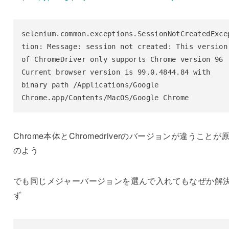
selenium.common.exceptions.SessionNotCreatedExce
tion: Message: session not created: This version 
of ChromeDriver only supports Chrome version 96

Current browser version is 99.0.4844.84 with 
binary path /Applications/Google 
Chrome.app/Contents/MacOS/Google Chrome
Chrome本体とChromedriverのバージョンが違うことが
のよう
でも同じメジャーバージョンを選んで入れてもなぜか解
ず