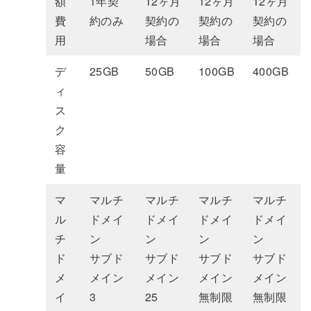
額
1年契
12ヶ月
12ヶ月
12ヶ月
費
約のみ
契約の
契約の
契約の
用
場合
場合
場合
デ
25GB
50GB
100GB
400GB
ィ
ス
ク
容
量
マ
マルチ
マルチ
マルチ
マルチ
ル
ドメイ
ドメイ
ドメイ
ドメイ
チ
ン
ン
ン
ン
ド
サブド
サブド
サブド
サブド
メ
メイン
メイン
メイン
メイン
イ
3
25
無制限
無制限