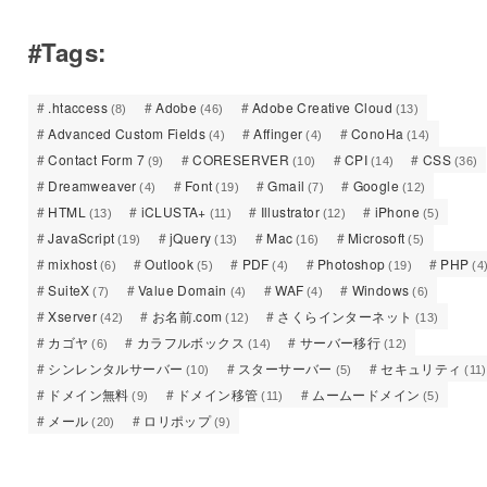
#Tags:
.htaccess
Adobe
Adobe Creative Cloud
(8)
(46)
(13)
Advanced Custom Fields
Affinger
ConoHa
(4)
(4)
(14)
Contact Form 7
CORESERVER
CPI
CSS
(9)
(10)
(14)
(36)
Dreamweaver
Font
Gmail
Google
(4)
(19)
(7)
(12)
HTML
iCLUSTA+
Illustrator
iPhone
(13)
(11)
(12)
(5)
JavaScript
jQuery
Mac
Microsoft
(19)
(13)
(16)
(5)
mixhost
Outlook
PDF
Photoshop
PHP
(6)
(5)
(4)
(19)
(4
SuiteX
Value Domain
WAF
Windows
(7)
(4)
(4)
(6)
Xserver
お名前.com
さくらインターネット
(42)
(12)
(13)
カゴヤ
カラフルボックス
サーバー移行
(6)
(14)
(12)
シンレンタルサーバー
スターサーバー
セキュリティ
(10)
(5)
(11)
ドメイン無料
ドメイン移管
ムームードメイン
(9)
(11)
(5)
メール
ロリポップ
(20)
(9)