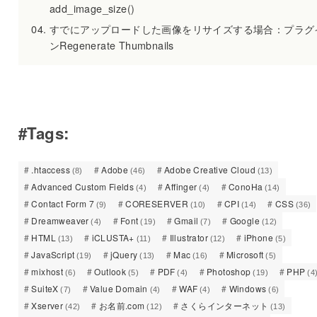
add_image_size()
すでにアップロードした画像をリサイズする場合：プラグ
ンRegenerate Thumbnails
#Tags:
.htaccess
Adobe
Adobe Creative Cloud
(8)
(46)
(13)
Advanced Custom Fields
Affinger
ConoHa
(4)
(4)
(14)
Contact Form 7
CORESERVER
CPI
CSS
(9)
(10)
(14)
(36)
Dreamweaver
Font
Gmail
Google
(4)
(19)
(7)
(12)
HTML
iCLUSTA+
Illustrator
iPhone
(13)
(11)
(12)
(5)
JavaScript
jQuery
Mac
Microsoft
(19)
(13)
(16)
(5)
mixhost
Outlook
PDF
Photoshop
PHP
(6)
(5)
(4)
(19)
(4
SuiteX
Value Domain
WAF
Windows
(7)
(4)
(4)
(6)
Xserver
お名前.com
さくらインターネット
(42)
(12)
(13)