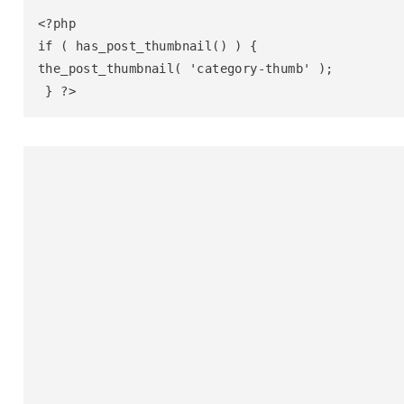
<?php

if ( has_post_thumbnail() ) {

the_post_thumbnail( 'category-thumb' );

 } ?>