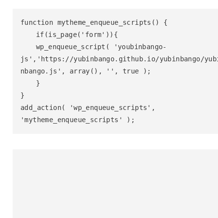
function mytheme_enqueue_scripts() {

	if(is_page('form')){

  	wp_enqueue_script( 'youbinbango-
js','https://yubinbango.github.io/yubinbango/yub
nbango.js', array(), '', true );

	}

}

add_action( 'wp_enqueue_scripts', 
'mytheme_enqueue_scripts' );