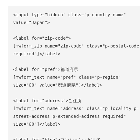
<input type="hidden" class="p-country-name" 
value="Japan">

<label for="zip-code">

[mwform_zip name="zip-code" class="p-postal-code 
required"]</label>

<label for="pref">都道府県

[mwform_text name="pref" class="p-region" 
size="60" value="都道府県"]</label>

<label for="address">ご住所

[mwform_text name="address" class="p-locality p-
street-address p-extended-address required" 
size="60"]</label>

<label for="bldg">マンション・ビル名
