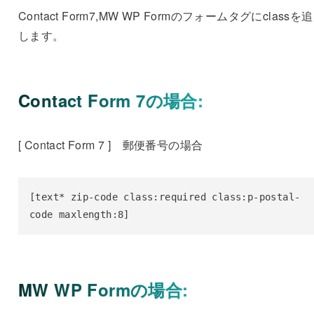
Contact Form7,MW WP Formのフォームタグにclassを
します。
Contact Form 7の場合:
[ Contact Form 7 ] 郵便番号の場合
[text* zip-code class:required class:p-postal-
code maxlength:8]
MW WP Formの場合: