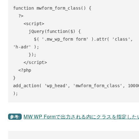
function mwform_form_class() {

  ?>

    <script>

      jQuery(function($) {

        $( '.mw_wp_form form' ).attr( 'class', 
'h-adr' );

      });

    </script>

  <?php

}

add_action( 'wp_head', 'mwform_form_class', 10000
);
MW WP Formで出力される内にクラスを指定した
参考: