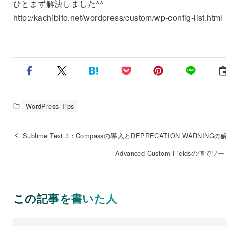
ひとまず解決しました^^
http://kachibito.net/wordpress/custom/wp-config-list.html
WordPress Tips
Sublime Text 3：Compassの導入とDEPRECATION WARNINGの
Advanced Custom Fieldsの値で
この記事を書いた人