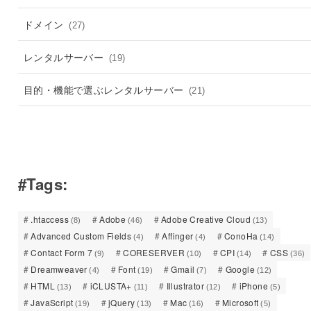
ドメイン
(27)
レンタルサーバー
(19)
目的・機能で選ぶレンタルサーバー
(21)
#Tags:
.htaccess
Adobe
Adobe Creative Cloud
(8)
(46)
(13)
Advanced Custom Fields
Affinger
ConoHa
(4)
(4)
(14)
Contact Form 7
CORESERVER
CPI
CSS
(9)
(10)
(14)
(36)
Dreamweaver
Font
Gmail
Google
(4)
(19)
(7)
(12)
HTML
iCLUSTA+
Illustrator
iPhone
(13)
(11)
(12)
(5)
JavaScript
jQuery
Mac
Microsoft
(19)
(13)
(16)
(5)