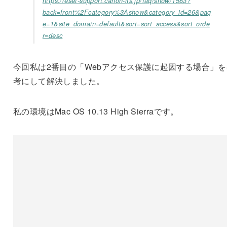
https://eset-support.canon-its.jp/faq/show/1583?
back=front%2Fcategory%3Ashow&category_id=26&pag
e=1&site_domain=default&sort=sort_access&sort_orde
r=desc
今回私は2番目の「Webアクセス保護に起因する場合」を
考にして解決しました。
私の環境はMac OS 10.13 High Sierraです。