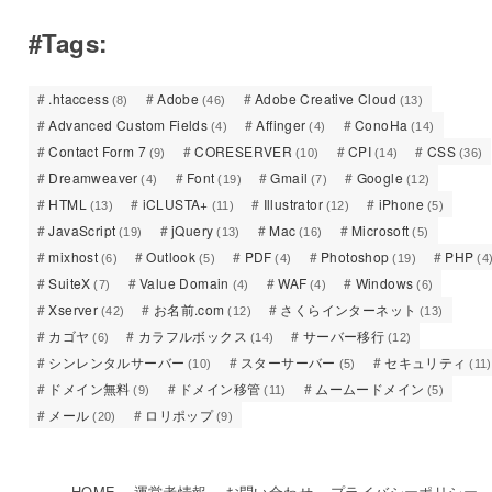
#Tags:
.htaccess
Adobe
Adobe Creative Cloud
(8)
(46)
(13)
Advanced Custom Fields
Affinger
ConoHa
(4)
(4)
(14)
Contact Form 7
CORESERVER
CPI
CSS
(9)
(10)
(14)
(36)
Dreamweaver
Font
Gmail
Google
(4)
(19)
(7)
(12)
HTML
iCLUSTA+
Illustrator
iPhone
(13)
(11)
(12)
(5)
JavaScript
jQuery
Mac
Microsoft
(19)
(13)
(16)
(5)
mixhost
Outlook
PDF
Photoshop
PHP
(6)
(5)
(4)
(19)
(4
SuiteX
Value Domain
WAF
Windows
(7)
(4)
(4)
(6)
Xserver
お名前.com
さくらインターネット
(42)
(12)
(13)
カゴヤ
カラフルボックス
サーバー移行
(6)
(14)
(12)
シンレンタルサーバー
スターサーバー
セキュリティ
(10)
(5)
(11)
ドメイン無料
ドメイン移管
ムームードメイン
(9)
(11)
(5)
メール
ロリポップ
(20)
(9)
HOME
運営者情報
お問い合わせ
プライバシーポリシー