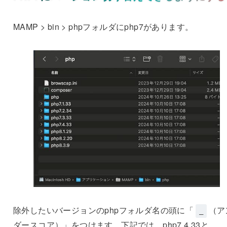
MAMP > bin > phpフォルダにphp7があります。
除外したいバージョンのphpフォルダ名の頭に「
（ア
_
ダースコア）」をつけます。下記では、php7.4.33と