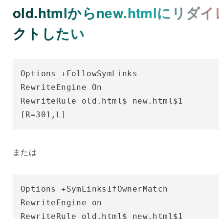
old.htmlからnew.htmlにリダ
クトしたい
Options +FollowSymLinks

RewriteEngine On

RewriteRule old.html$ new.html$1 
[R=301,L]
または
Options +SymLinksIfOwnerMatch

RewriteEngine on

RewriteRule old.html$ new.html$1 