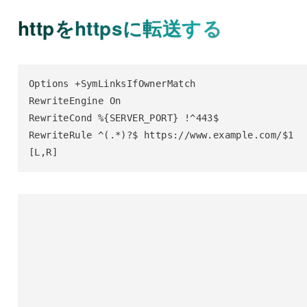
httpをhttpsに転送する
Options +SymLinksIfOwnerMatch

RewriteEngine On

RewriteCond %{SERVER_PORT} !^443$

RewriteRule ^(.*)?$ https://www.example.com/$1 
[L,R]