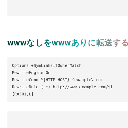
wwwなしをwwwありに転送す
Options +SymLinksIfOwnerMatch

RewriteEngine On

RewriteCond %{HTTP_HOST} ^example\.com

RewriteRule (.*) http://www.example.com/$1 
[R=301,L]