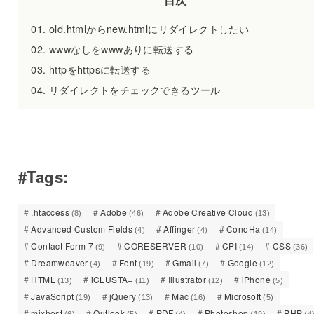
old.htmlからnew.htmlにリダイレクトしたい
wwwなしをwwwありに転送する
httpをhttpsに転送する
リダイレクトをチェックできるツール
#Tags:
.htaccess
Adobe
Adobe Creative Cloud
(8)
(46)
(13)
Advanced Custom Fields
Affinger
ConoHa
(4)
(4)
(14)
Contact Form 7
CORESERVER
CPI
CSS
(9)
(10)
(14)
(36)
Dreamweaver
Font
Gmail
Google
(4)
(19)
(7)
(12)
HTML
iCLUSTA+
Illustrator
iPhone
(13)
(11)
(12)
(5)
JavaScript
jQuery
Mac
Microsoft
(19)
(13)
(16)
(5)
mixhost
Outlook
PDF
Photoshop
PHP