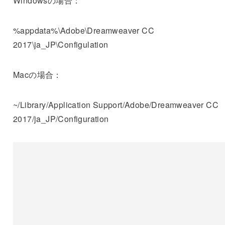
Windowsの場合：
%appdata%\Adobe\Dreamweaver CC
2017\ja_JP\Configulation
Macの場合：
~/Library/Application Support/Adobe/Dreamweaver CC
2017/ja_JP/Configuration