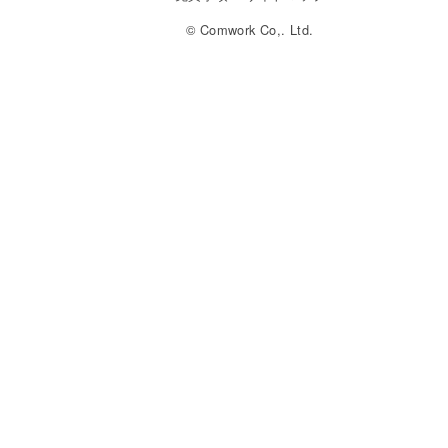
© Comwork Co,. Ltd.