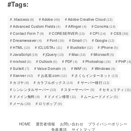
#Tags:
.htaccess
Adobe
Adobe Creative Cloud
(8)
(46)
(13)
Advanced Custom Fields
Affinger
ConoHa
(4)
(4)
(14)
Contact Form 7
CORESERVER
CPI
CSS
(9)
(10)
(14)
(36)
Dreamweaver
Font
Gmail
Google
(4)
(19)
(7)
(12)
HTML
iCLUSTA+
Illustrator
iPhone
(13)
(11)
(12)
(5)
JavaScript
jQuery
Mac
Microsoft
(19)
(13)
(16)
(5)
mixhost
Outlook
PDF
Photoshop
PHP
(6)
(5)
(4)
(19)
(4
SuiteX
Value Domain
WAF
Windows
(7)
(4)
(4)
(6)
Xserver
お名前.com
さくらインターネット
(42)
(12)
(13)
カゴヤ
カラフルボックス
サーバー移行
(6)
(14)
(12)
シンレンタルサーバー
スターサーバー
セキュリティ
(10)
(5)
(11)
ドメイン無料
ドメイン移管
ムームードメイン
(9)
(11)
(5)
メール
ロリポップ
(20)
(9)
HOME
運営者情報
お問い合わせ
プライバシーポリシー
免責事項
サイトマップ