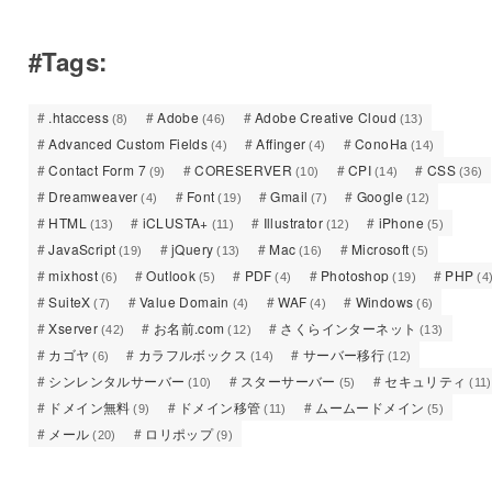
#Tags:
.htaccess
Adobe
Adobe Creative Cloud
(8)
(46)
(13)
Advanced Custom Fields
Affinger
ConoHa
(4)
(4)
(14)
Contact Form 7
CORESERVER
CPI
CSS
(9)
(10)
(14)
(36)
Dreamweaver
Font
Gmail
Google
(4)
(19)
(7)
(12)
HTML
iCLUSTA+
Illustrator
iPhone
(13)
(11)
(12)
(5)
JavaScript
jQuery
Mac
Microsoft
(19)
(13)
(16)
(5)
mixhost
Outlook
PDF
Photoshop
PHP
(6)
(5)
(4)
(19)
(4
SuiteX
Value Domain
WAF
Windows
(7)
(4)
(4)
(6)
Xserver
お名前.com
さくらインターネット
(42)
(12)
(13)
カゴヤ
カラフルボックス
サーバー移行
(6)
(14)
(12)
シンレンタルサーバー
スターサーバー
セキュリティ
(10)
(5)
(11)
ドメイン無料
ドメイン移管
ムームードメイン
(9)
(11)
(5)
メール
ロリポップ
(20)
(9)